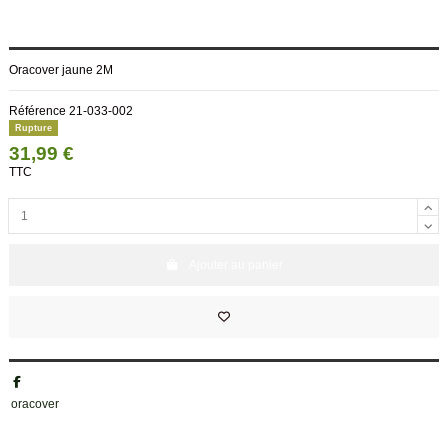
Oracover jaune 2M
Référence
21-033-002
Rupture
31,99 €
TTC
Ajouter au panier
oracover