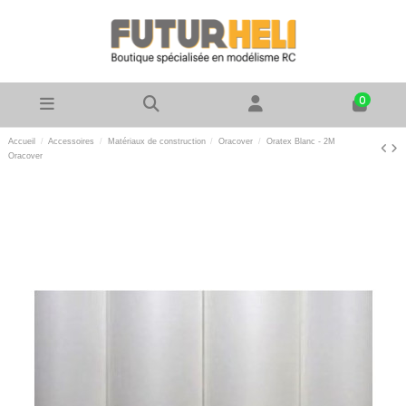
0
Accueil
Accessoires
Matériaux de construction
Oracover
Oratex Blanc - 2M
Oracover