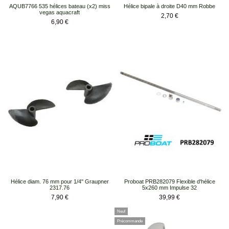
AQUB7766 535 hélices bateau (x2) miss
Hélice bipale à droite D40 mm Robbe
vegas aquacraft
Prix
2,70 €
Prix
6,90 €
Hélice diam. 76 mm pour 1/4'' Graupner
Proboat PRB282079 Flexible d'hélice
2317.76
5x260 mm Impulse 32
Prix
Prix
7,90 €
39,99 €
Neuf
Précommande