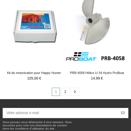
Kit de motorisation pour Happy Hunter
PRB-4058 Hélice U-34 Hydro ProBoat
Prix
Prix
105,00 €
14,99 €
1
2
Vous pouvez vous désinscrire à tout moment. Vous
trouverez pour cela nos informations de contact
dans les conditions d'utilisation du site.