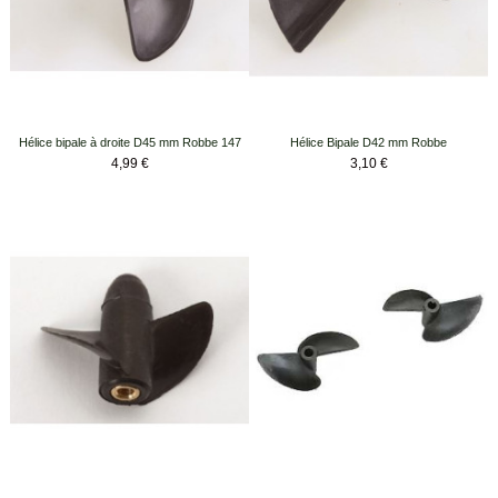
Hélice bipale à droite D45 mm Robbe 147
Hélice Bipale D42 mm Robbe
Prix
Prix
4,99 €
3,10 €