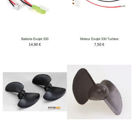
Batterie Exojet 330
Moteur Exojet 330 Turbine
Prix
Prix
14,90 €
7,50 €