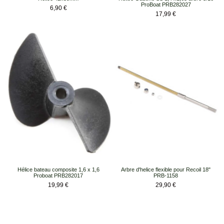
ProBoat PRB282027
Prix
6,90 €
Prix
17,99 €
Hélice bateau composite 1,6 x 1,6
Arbre d'helice flexible pour Recoil 18"
Proboat PRB282017
PRB-1158
Prix
Prix
19,99 €
29,90 €