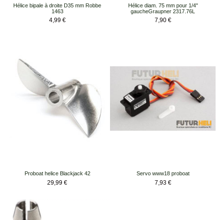
Hélice bipale à droite D35 mm Robbe
Hélice diam. 75 mm pour 1/4''
1463
gaucheGraupner 2317.76L
Prix
Prix
4,99 €
7,90 €
Proboat helice Blackjack 42
Servo www18 proboat
Prix
Prix
29,99 €
7,93 €