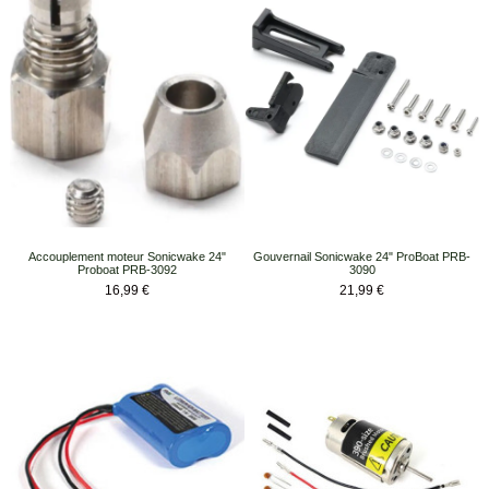
Accouplement moteur Sonicwake 24"
Gouvernail Sonicwake 24" ProBoat PRB-
Proboat PRB-3092
3090
Prix
Prix
16,99 €
21,99 €