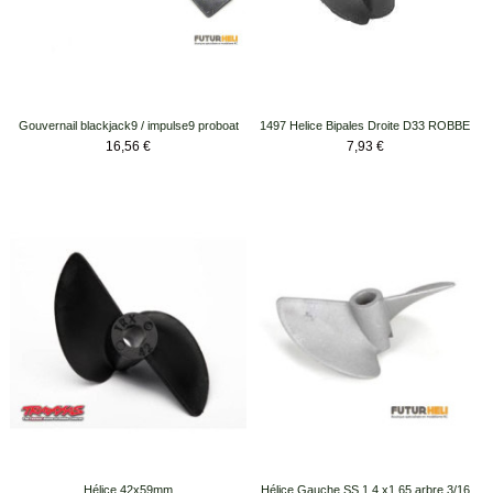
Gouvernail blackjack9 / impulse9 proboat
1497 Helice Bipales Droite D33 ROBBE
Prix
Prix
16,56 €
7,93 €
Hélice 42x59mm
Hélice Gauche SS 1,4 x1,65 arbre 3/16