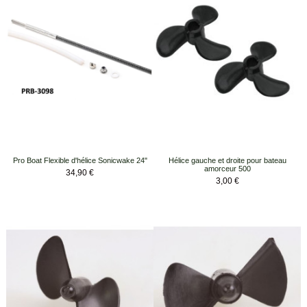
Pro Boat Flexible d'hélice Sonicwake 24"
Hélice gauche et droite pour bateau
amorceur 500
Prix
34,90 €
Prix
3,00 €