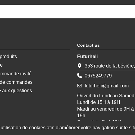
Contact us
produits
Futurheli
te
353 route de la bévière
ommande invité
0675249779
e de commandes
futurheli@gmail.com
e aux questions
Ouvert du Lundi au Samed
Lundi de 15H à 19H
Mardi au vendredi de 9H à
19h
Samedi de 9h à 12H
tilisation de cookies afin d'améliorer votre navigation sur le site
Le site quand a lui reste o