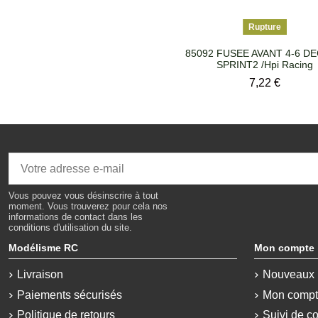
Rupture
85092 FUSEE AVANT 4-6 D
SPRINT2 /Hpi Racing
Prix
7,22 €
Vous pouvez vous désinscrire à tout
moment. Vous trouverez pour cela nos
informations de contact dans les
conditions d'utilisation du site.
Modélisme RC
Mon compte
Livraison
Nouveaux 
Paiements sécurisés
Mon comp
Politique de retours
Suivi de c