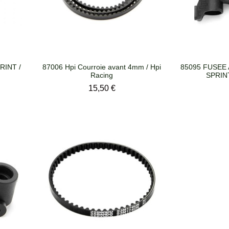
RINT /
87006 Hpi Courroie avant 4mm / Hpi
85095 FUSEE
Racing
SPRINT
Prix
15,50 €