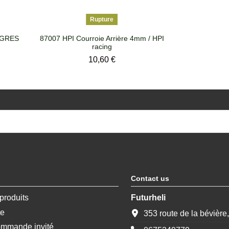
Rupture
EGRES
87007 HPI Courroie Arrière 4mm / HPI
racing
Prix
10,60 €
Contact us
produits
Futurheli
te
353 route de la bévière
ommande invité