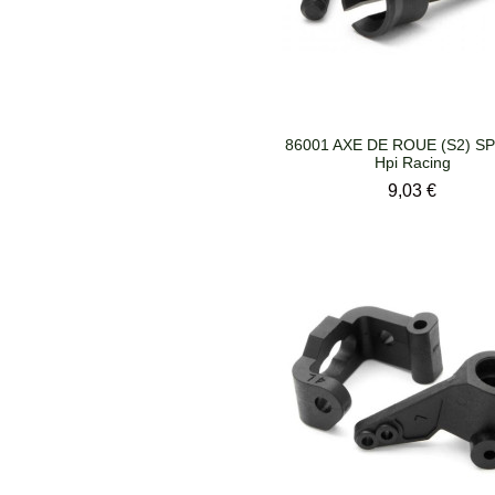
86001 AXE DE ROUE (S2) SP
Hpi Racing
Prix
9,03 €