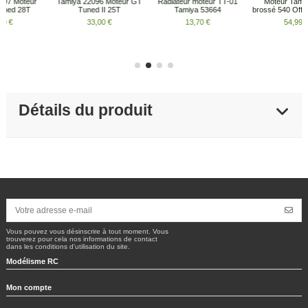
Tamiya 22096 Moteur GT
Radiateur moteur TT-01
Moteur Tamiya 23T
Tuned II 25T
Tamiya 53664
brossé 540 Offroad 53930
33,00 €
13,70 €
54,99 €
Détails du produit
Vous pouvez vous désinscrire à tout moment. Vous
trouverez pour cela nos informations de contact
dans les conditions d'utilisation du site.
Modélisme RC
Mon compte