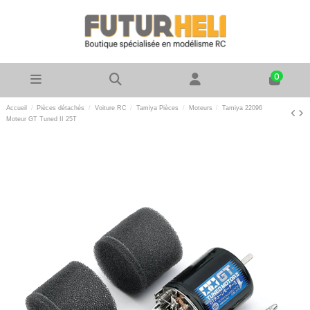
0
Accueil
Pièces détachés
Voiture RC
Tamiya Pièces
Moteurs
Tamiya 22096
Moteur GT Tuned II 25T