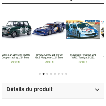
Renault 5 Turbo Rally
Porsche Turbo RSR Type
Lotus Super Seven série
Tamiya 24027 maquette
934 Tamiya 24328
II Maquette 1/24 Tamiya
1/24
maquette 1/24
24357
34,90 €
45,90 €
34,90 €
Détails du produit