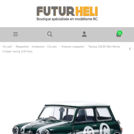
0
Accueil
Maquettes - miniatures - Circuits
Voitures maquette
Tamiya 24130 Mini Morris
Cooper racing 1/24 ème