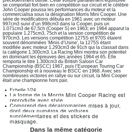
précédemment utilisé. Cette voiture parfaitement équilibrée
se comportait fort bien en compétition sur circuit et le célèbre
John Cooper poussa les performances du moteur et la
commercialisa sous la désignation Morris Mini Cooper. Une
série de modifications débuta en 1961 avec un moteur
997cm3 suivi d’un 998cm3 dans la Cooper, puis un
1.071cm3 de 67,5ch (Cooper S) en 1963; en 1964 apparut la
populaire 1.275cm3, 75ch et la version compétition de
970cm3. Les versions compétition 1275S et 970S étaient
souvent dénommées 'Minis d’Usine', la 1275S étant
modifiée avec moteur 1.293cm3 de 91ch qui la classait dans
la catégorie 1.300cm3. La Racing Mini montra son potentiel
en dominant les épreuves des années 1964 et 65. Elle
remporta le titre 1.300cm3 du British Saloon Car
Championship (BSCC) 1967, puis l’European Touring Car
Championship et à nouveau le BSCC en 1968. Avec ses
nombreuses victoires en rallye ou sur circuit, la Mini Cooper
était une championne hors pair.
Echelle 1/24.
La forme de la Morris Mini Cooper Racing est
reproduite avec style.
Comprend des décalcomanies mises à jour,
dont deux numéros de voitures
supplémentaires et
des stickers de
masquage.
Dans la même catégorie