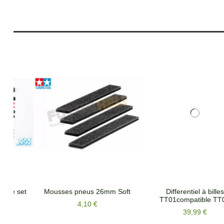
t
Differentiel à billes
Tamiya 54476 kit roulements
TT01compatible TT02
TT02
39,99 €
24,50 €