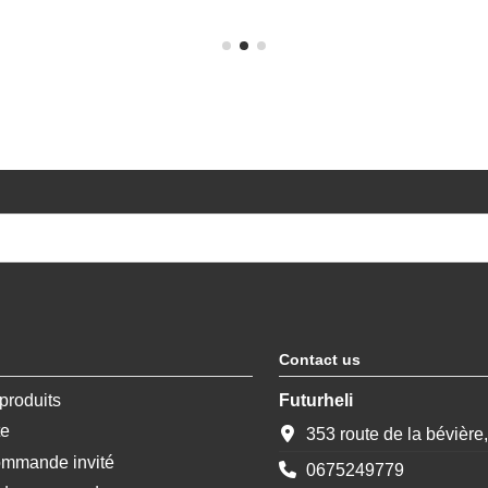
Contact us
produits
Futurheli
te
353 route de la bévière
ommande invité
0675249779