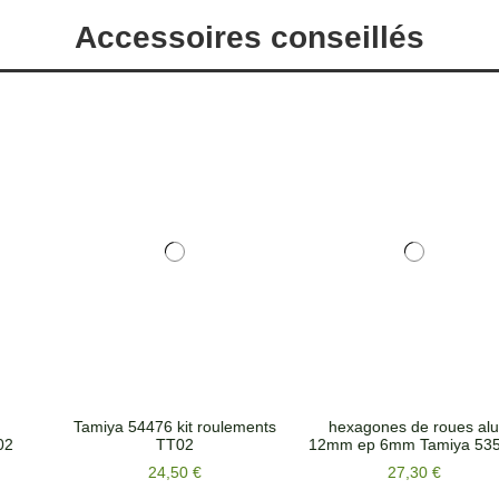
Accessoires conseillés
hexagones de roues alu
Support servo alu droit
12mm ep 6mm Tamiya 53569
13,90 €
27,30 €