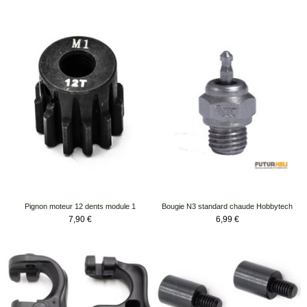
Pignon moteur 12 dents module 1
Bougie N3 standard chaude Hobbytech
Prix
Prix
7,90 €
6,99 €