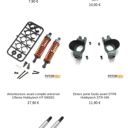
Prix
7,90 €
Prix
10,00 €
Amortisseurs avant complet universel
Etriers porte fusée avant STR8
1/8eme Hobbytech HT-590001
Hobbytech STR-045
Prix
Prix
27,90 €
11,90 €