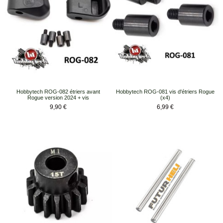
Hobbytech ROG-082 étriers avant
Hobbytech ROG-081 vis d'étriers Rogue
Rogue version 2024 + vis
(x4)
Prix
Prix
9,90 €
6,99 €