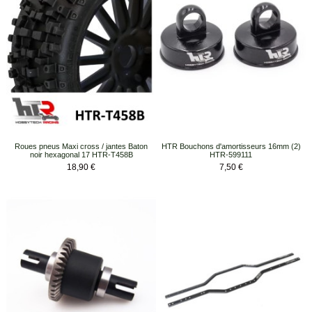
Roues pneus Maxi cross / jantes Baton
HTR Bouchons d'amortisseurs 16mm (2)
noir hexagonal 17 HTR-T458B
HTR-599111
Prix
Prix
18,90 €
7,50 €