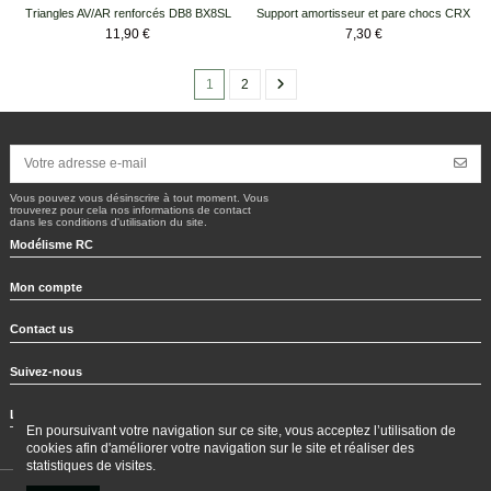
Triangles AV/AR renforcés DB8 BX8SL
Support amortisseur et pare chocs CRX
Prix
Prix
11,90 €
7,30 €
1
2
Vous pouvez vous désinscrire à tout moment. Vous
trouverez pour cela nos informations de contact
dans les conditions d'utilisation du site.
Modélisme RC
Mon compte
Contact us
Suivez-nous
Lettre d'information
En poursuivant votre navigation sur ce site, vous acceptez l’utilisation de
cookies afin d'améliorer votre navigation sur le site et réaliser des
statistiques de visites.