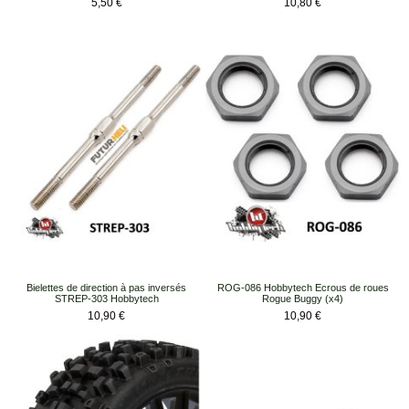
Prix
Prix
5,50 €
10,80 €
Bielettes de direction à pas inversés
ROG-086 Hobbytech Ecrous de roues
STREP-303 Hobbytech
Rogue Buggy (x4)
Prix
Prix
10,90 €
10,90 €