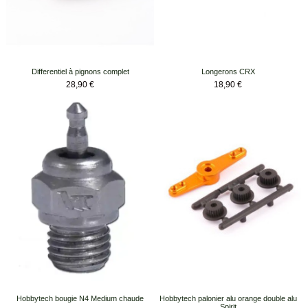
Differentiel à pignons complet
Longerons CRX
Prix
Prix
28,90 €
18,90 €
Hobbytech bougie N4 Medium chaude
Hobbytech palonier alu orange double alu
Spirit