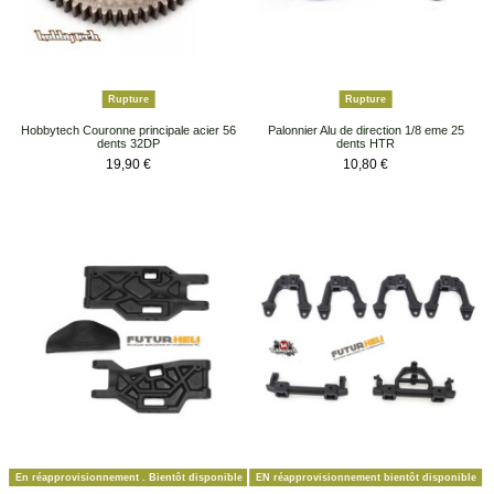
Rupture
Rupture
Hobbytech Couronne principale acier 56
Palonnier Alu de direction 1/8 eme 25
dents 32DP
dents HTR
Prix
Prix
19,90 €
10,80 €
En réapprovisionnement . Bientôt disponible
EN réapprovisionnement bientôt disponible