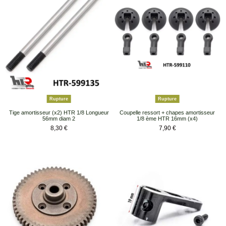
Rupture
Rupture
Tige amortisseur (x2) HTR 1/8 Longueur
Coupelle ressort + chapes amortisseur
56mm diam 2
1/8 ème HTR 16mm (x4)
Prix
Prix
8,30 €
7,90 €