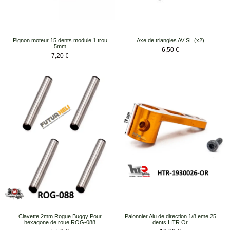
Pignon moteur 15 dents module 1 trou
Axe de triangles AV SL (x2)
5mm
Prix
6,50 €
Prix
7,20 €
Clavette 2mm Rogue Buggy Pour
Palonnier Alu de direction 1/8 eme 25
hexagone de roue ROG-088
dents HTR Or