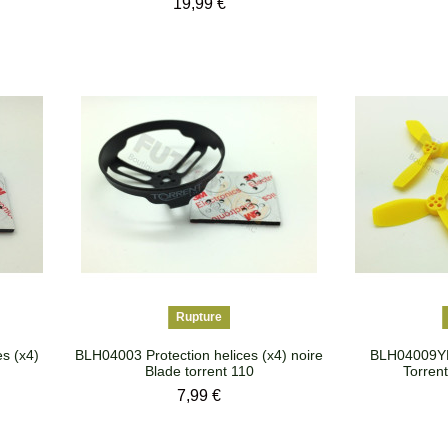
Prix
19,99 €
Rupture
s (x4)
BLH04003 Protection helices (x4) noire
BLH04009YE
Blade torrent 110
Torrent
Prix
7,99 €