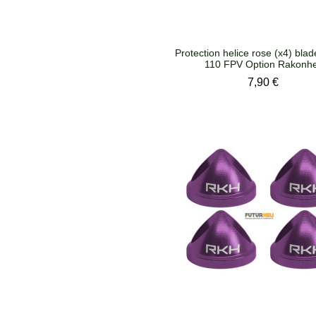
Protection helice rose (x4) blad
110 FPV Option Rakonhe
Prix
7,90 €