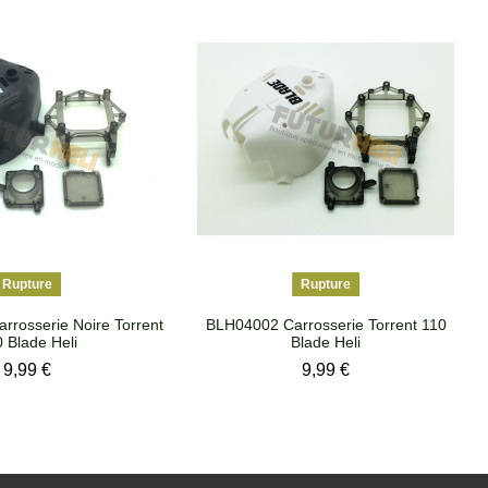
Rupture
Rupture
rosserie Noire Torrent
BLH04002 Carrosserie Torrent 110
 Blade Heli
Blade Heli
Prix
Prix
9,99 €
9,99 €