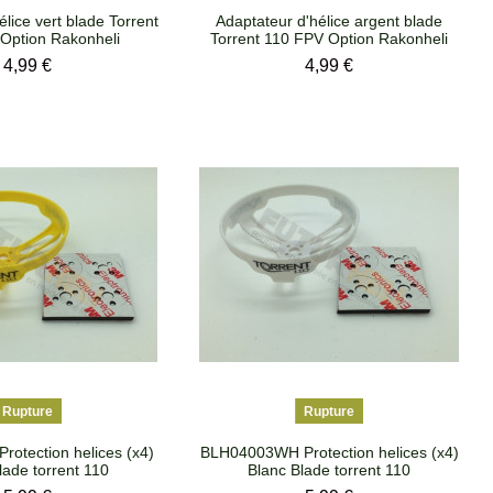
lice vert blade Torrent
Adaptateur d'hélice argent blade
Option Rakonheli
Torrent 110 FPV Option Rakonheli
Prix
Prix
4,99 €
4,99 €
Rupture
Rupture
otection helices (x4)
BLH04003WH Protection helices (x4)
lade torrent 110
Blanc Blade torrent 110