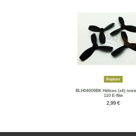
Rupture
BLH04009BK Hélices (x4) noire
110 E-flite
Prix
2,99 €