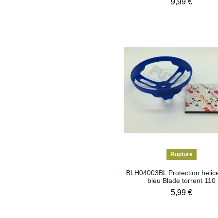
Prix
9,99 €
Rupture
BLH04003BL Protection helice
bleu Blade torrent 110
Prix
5,99 €