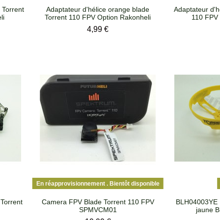
 Torrent
Adaptateur d'hélice orange blade
Adaptateur d'hé
li
Torrent 110 FPV Option Rakonheli
110 FPV 
Prix
4,99 €
En réapprovisionnement . Bientôt disponible
Torrent
Camera FPV Blade Torrent 110 FPV
BLH04003YE Pr
SPMVCM01
jaune B