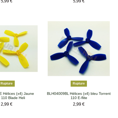
Prix
Prix
5,99 €
5,99 €
Rupture
Rupture
 Hélices (x4) Jaune
BLH04009BL Hélices (x4) bleu Torrent
 110 Blade Heli
110 E-flite
Prix
Prix
2,99 €
2,99 €