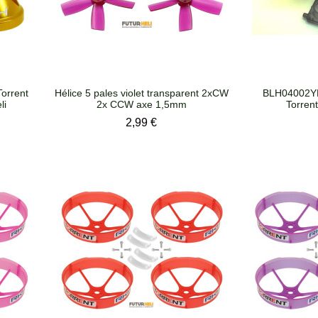
Torrent
Hélice 5 pales violet transparent 2xCW
BLH04002YE
li
2x CCW axe 1,5mm
Torrent
Prix
2,99 €