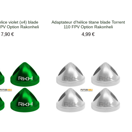
lice violet (x4) blade
Adaptateur d'hélice titane blade Torrent
FPV Option Rakonheli
110 FPV Option Rakonheli
Prix
Prix
7,90 €
4,99 €