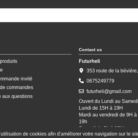
Contact us
produits
Futurheli
te
353 route de la bévière
ommande invité
0675249779
e de commandes
futurheli@gmail.com
e aux questions
Ouvert du Lundi au Samed
Lundi de 15H à 19H
Mardi au vendredi de 9H à
19h
Samedi de 9h à 12H
tilisation de cookies afin d'améliorer votre navigation sur le site
Le site quand a lui reste o