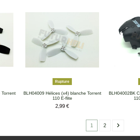
Rupture
 Torrent
BLH04009 Hélices (x4) blanche Torrent
BLH04002BK Car
110 E-flite
110
Prix
2,99 €
1
2