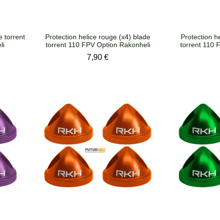
e torrent
Protection helice rouge (x4) blade
Protection he
li
torrent 110 FPV Option Rakonheli
torrent 110 
Prix
7,90 €