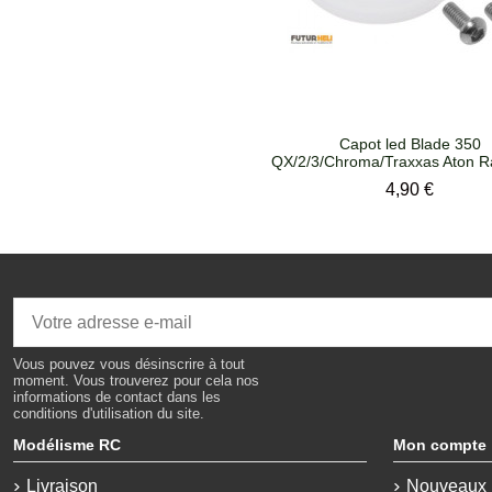
Capot led Blade 350
QX/2/3/Chroma/Traxxas Aton R
Prix
4,90 €
Vous pouvez vous désinscrire à tout
moment. Vous trouverez pour cela nos
informations de contact dans les
conditions d'utilisation du site.
Modélisme RC
Mon compte
Livraison
Nouveaux 