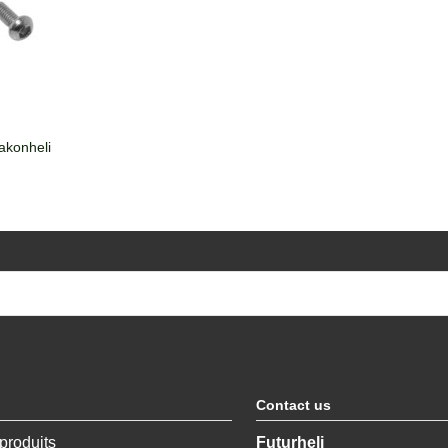
akonheli
Contact us
produits
Futurheli