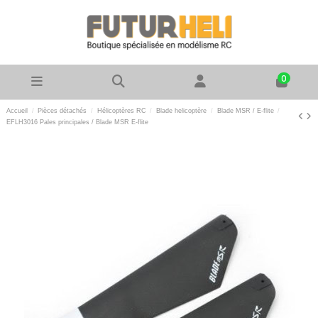
0
Accueil
Pièces détachés
Hélicoptères RC
Blade helicoptère
Blade MSR / E-flite
EFLH3016 Pales principales / Blade MSR E-flite