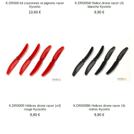
K.DR006 kit couronnes et pignons racer
K.DR005W Helice drone racer (4)
Kyosho
blanche Kyosho
Prix
Prix
10,60 €
9,90 €
K.DR005R Hélices drone racer (x4)
K.DR005BK Helices drone racer (4)
rouge Kyosoho
noires Kyosho
Prix
Prix
9,90 €
9,90 €