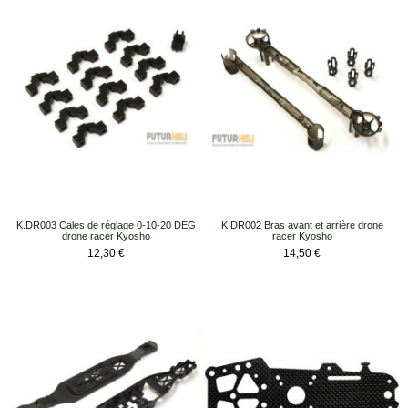
K.DR003 Cales de réglage 0-10-20 DEG
K.DR002 Bras avant et arrière drone
drone racer Kyosho
racer Kyosho
Prix
Prix
12,30 €
14,50 €