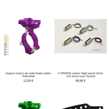
Support moteur alu violet Anakin option
K.DRW002 moteur Hight speed 10mm
Rakonheli
(x4) drone racer Kyosho
Prix
Prix
12,00 €
89,90 €