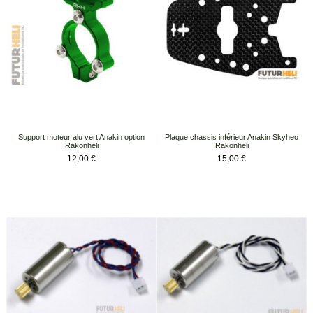
Support moteur alu vert Anakin option
Plaque chassis inférieur Anakin Skyheo
Rakonheli
Rakonheli
Prix
Prix
12,00 €
15,00 €