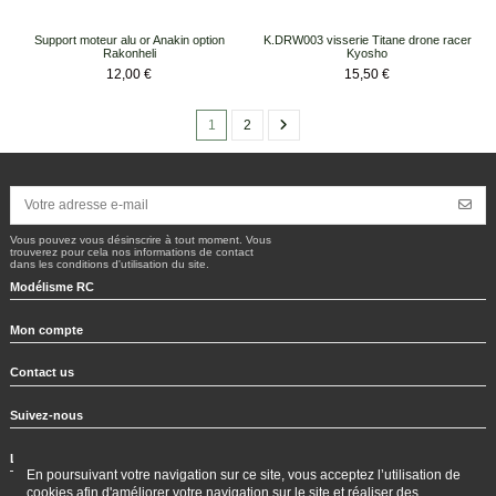
Support moteur alu or Anakin option
K.DRW003 visserie Titane drone racer
Rakonheli
Kyosho
Prix
Prix
12,00 €
15,50 €
1
2
Vous pouvez vous désinscrire à tout moment. Vous
trouverez pour cela nos informations de contact
dans les conditions d'utilisation du site.
Modélisme RC
Mon compte
Contact us
Suivez-nous
Lettre d'information
En poursuivant votre navigation sur ce site, vous acceptez l’utilisation de
cookies afin d'améliorer votre navigation sur le site et réaliser des