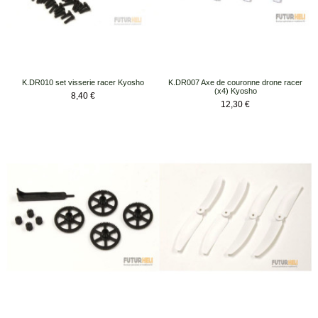
K.DR010 set visserie racer Kyosho
K.DR007 Axe de couronne drone racer
(x4) Kyosho
Prix
8,40 €
Prix
12,30 €