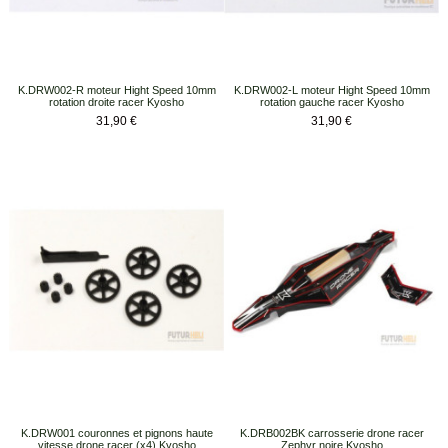
K.DRW002-R moteur Hight Speed 10mm
K.DRW002-L moteur Hight Speed 10mm
rotation droite racer Kyosho
rotation gauche racer Kyosho
Prix
Prix
31,90 €
31,90 €
K.DRW001 couronnes et pignons haute
K.DRB002BK carrosserie drone racer
vitesse drone racer (x4) Kyosho
Zephyr noire Kyosho