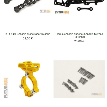
K.DR001 Châssis drone racer Kyosho
Plaque chassis superieur Anakin Skyheo
Rakonheli
Prix
12,50 €
Prix
25,00 €