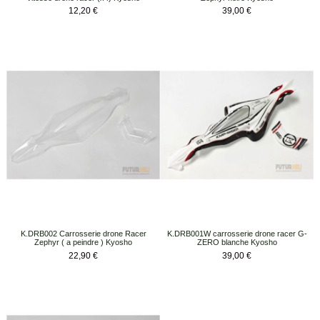
Prix
Prix
12,20 €
39,00 €
K.DRB002 Carrosserie drone Racer
K.DRB001W carrosserie drone racer G-
Zephyr ( a peindre ) Kyosho
ZERO blanche Kyosho
Prix
Prix
22,90 €
39,00 €