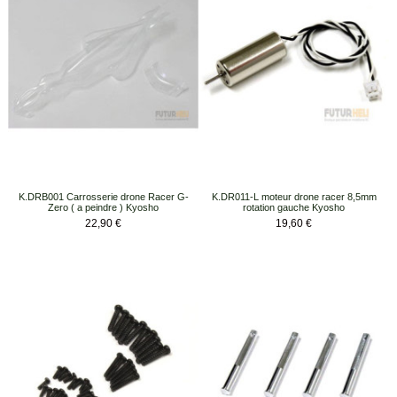
K.DRB001 Carrosserie drone Racer G-
K.DR011-L moteur drone racer 8,5mm
Zero ( a peindre ) Kyosho
rotation gauche Kyosho
Prix
Prix
22,90 €
19,60 €