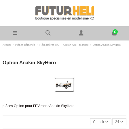
0
Accueil
Pièces détachés
Hélicoptères RC
Option Alu Rakonheli
Option Anakin SkyHero
Option Anakin SkyHero
pièces Option pour FPV racer Anakin SkyHero
Choisir
24