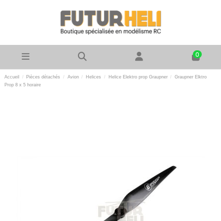
0
Accueil
Pièces détachés
Avion
Helices
Helice Elektro prop Graupner
Graupner Elktro
Prop 8 x 5 horaire