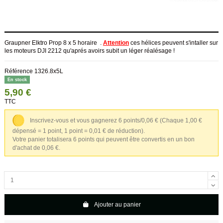
Graupner Elktro Prop 8 x 5 horaire .
Attention
ces hélices peuvent s'intaller sur
les moteurs DJI 2212 qu'aprés avoirs subit un léger réalésage !
Référence
1326.8x5L
En stock
5,90 €
TTC
Inscrivez-vous et vous gagnerez 6 points/0,06 €
(Chaque 1,00 €
dépensé = 1 point, 1 point = 0,01 € de réduction).
Votre panier totalisera 6 points qui peuvent être convertis en un bon
d'achat de 0,06 €.
Ajouter au panier