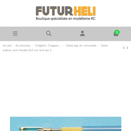
0
Accueil
Accessoires
Tringlerie, Chappes....
Gaine-tige de commande
Gaine
sullivan semi flexible 914 mm livré par 2