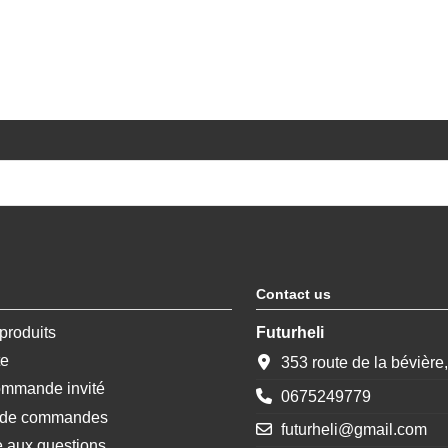
Contact us
produits
Futurheli
te
353 route de la bévière
ommande invité
0675249779
e de commandes
futurheli@gmail.com
e aux questions