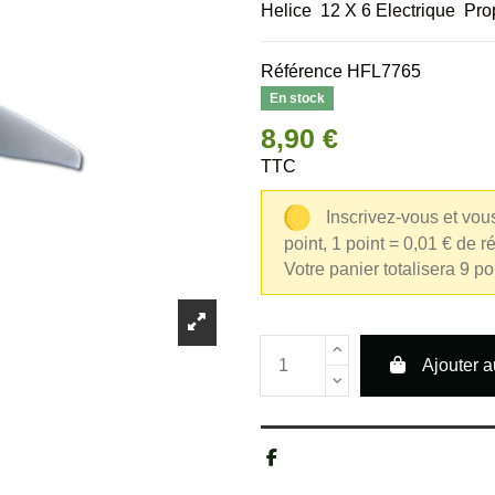
Helice 12 X 6 Electrique Pr
Référence
HFL7765
En stock
8,90 €
TTC
Inscrivez-vous et vou
point, 1 point = 0,01 € de r
Votre panier totalisera 9 p
Ajouter a