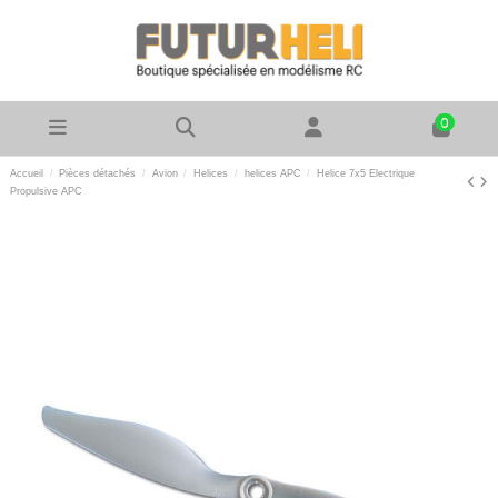
0
Accueil
Pièces détachés
Avion
Helices
helices APC
Helice 7x5 Electrique
Propulsive APC