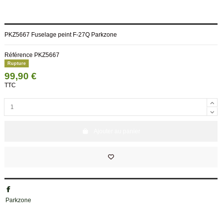
PKZ5667 Fuselage peint F-27Q Parkzone
Référence
PKZ5667
Rupture
99,90 €
TTC
Ajouter au panier
Parkzone