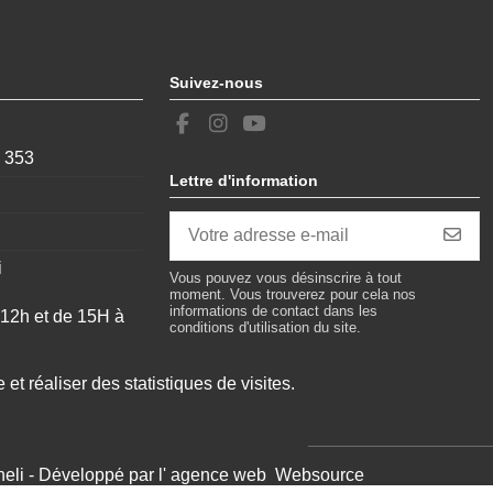
Suivez-nous
, 353
Lettre d'information
i
Vous pouvez vous désinscrire à tout
moment. Vous trouverez pour cela nos
informations de contact dans les
 12h et de 15H à
conditions d'utilisation du site.
 et réaliser des statistiques de visites.
uvert 24/24
heli - Développé par l'
agence web
Websource