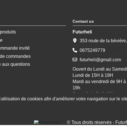
Contact us
produits
Futurheli
te
353 route de la bévière
ommande invité
0675249779
e de commandes
futurheli@gmail.com
e aux questions
Ouvert du Lundi au Samed
Lundi de 15H à 19H
Mardi au vendredi de 9H à
19h
Samedi de 9h à 12H
tilisation de cookies afin d'améliorer votre navigation sur le site
Le site quand a lui reste o
© Tous droits réservés - Futur