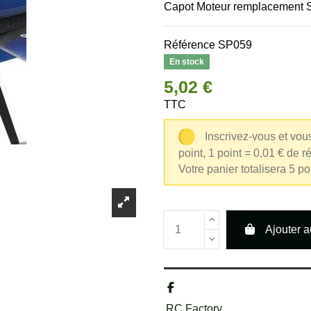
Capot Moteur remplacement 
Référence
SP059
En stock
5,02 €
TTC
Inscrivez-vous et vou
point, 1 point = 0,01 € de r
Votre panier totalisera 5 p
Ajouter a
RC Factory