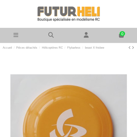
0
Accueil
Pièces détachés
Hélicoptères RC
Flybarless
beast X frisbee