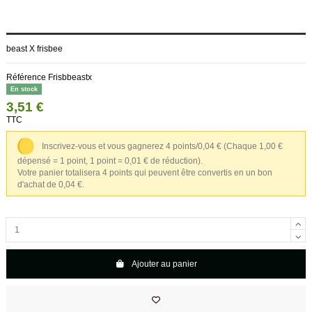
beast X frisbee
Référence
Frisbbeastx
En stock
3,51 €
TTC
Inscrivez-vous et vous gagnerez 4 points/0,04 €
(Chaque 1,00 €
dépensé = 1 point, 1 point = 0,01 € de réduction).
Votre panier totalisera 4 points qui peuvent être convertis en un bon
d'achat de 0,04 €.
Ajouter au panier