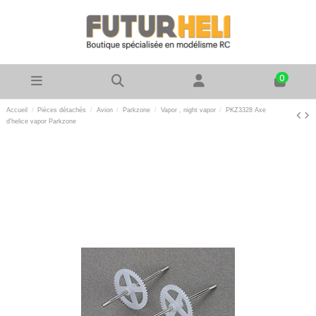
0
Accueil
Pièces détachés
Avion
Parkzone
Vapor , night vapor
PKZ3328 Axe
d'helice vapor Parkzone