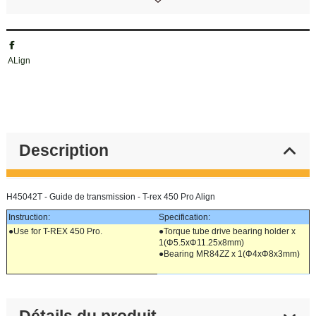
ALign
Description
H45042T - Guide de transmission - T-rex 450 Pro Align
Instruction:
Specification:
●Use for T-REX 450 Pro.
●Torque tube drive bearing holder x
1(Φ5.5xΦ11.25x8mm)
●Bearing MR84ZZ x 1(Φ4xΦ8x3mm)