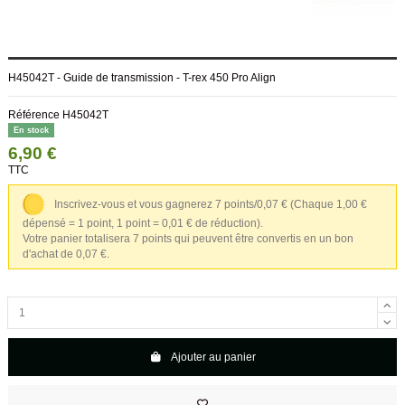
H45042T - Guide de transmission - T-rex 450 Pro Align
Référence
H45042T
En stock
6,90 €
TTC
Inscrivez-vous et vous gagnerez 7 points/0,07 €
(Chaque 1,00 €
dépensé = 1 point, 1 point = 0,01 € de réduction).
Votre panier totalisera 7 points qui peuvent être convertis en un bon
d'achat de 0,07 €.
Ajouter au panier