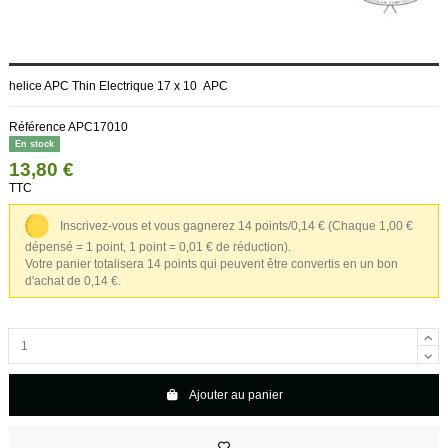
helice APC Thin Electrique 17 x 10 APC
Référence
APC17010
En stock
13,80 €
TTC
Inscrivez-vous et vous gagnerez 14 points/0,14 €
(Chaque 1,00 €
dépensé = 1 point, 1 point = 0,01 € de réduction).
Votre panier totalisera 14 points qui peuvent être convertis en un bon
d'achat de 0,14 €.
Ajouter au panier