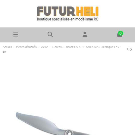
0
Accueil
Pièces détachés
Avion
Helices
helices APC
helice APC Electrique 17 x
10