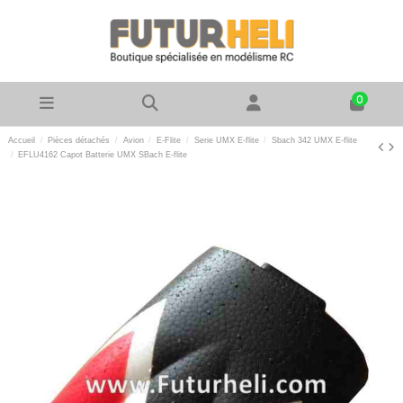
0
Accueil
Pièces détachés
Avion
E-Flite
Serie UMX E-flite
Sbach 342 UMX E-flite
EFLU4162 Capot Batterie UMX SBach E-flite