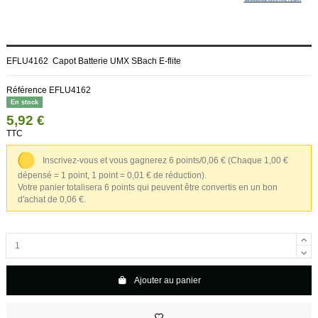
EFLU4162 Capot Batterie UMX SBach E-flite
Référence
EFLU4162
En stock
5,92 €
TTC
Inscrivez-vous et vous gagnerez 6 points/0,06 €
(Chaque 1,00 €
dépensé = 1 point, 1 point = 0,01 € de réduction).
Votre panier totalisera 6 points qui peuvent être convertis en un bon
d'achat de 0,06 €.
Ajouter au panier