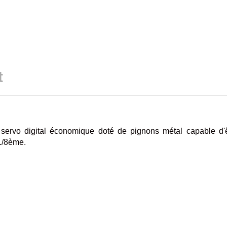
t
servo digital économique doté de pignons métal capable d'êtr
 1/8ème.