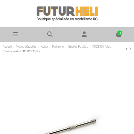
0
Accueil
Pièces détachés
Avion
Parkzone
Sukhoi SU-26xp
PKZ3528 Arbre
d'helice sukhoi UM P51 E-flite