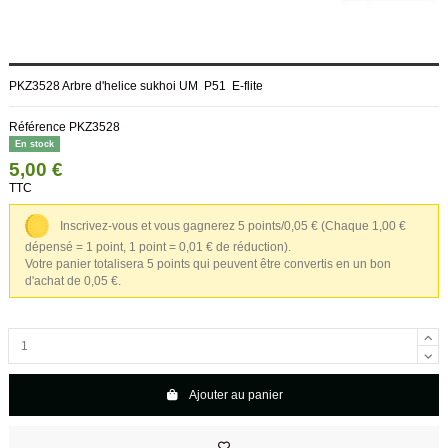
PKZ3528 Arbre d'helice sukhoi UM P51 E-flite
Référence
PKZ3528
En stock
5,00 €
TTC
Inscrivez-vous et vous gagnerez 5 points/0,05 €
(Chaque 1,00 €
dépensé = 1 point, 1 point = 0,01 € de réduction).
Votre panier totalisera 5 points qui peuvent être convertis en un bon
d'achat de 0,05 €.
Ajouter au panier