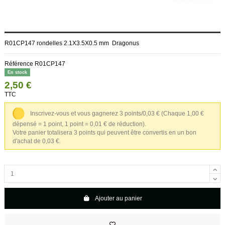
R01CP147 rondelles 2.1X3.5X0.5 mm Dragonus
Référence
R01CP147
En stock
2,50 €
TTC
Inscrivez-vous et vous gagnerez 3 points/0,03 €
(Chaque 1,00 €
dépensé = 1 point, 1 point = 0,01 € de réduction).
Votre panier totalisera 3 points qui peuvent être convertis en un bon
d'achat de 0,03 €.
Ajouter au panier