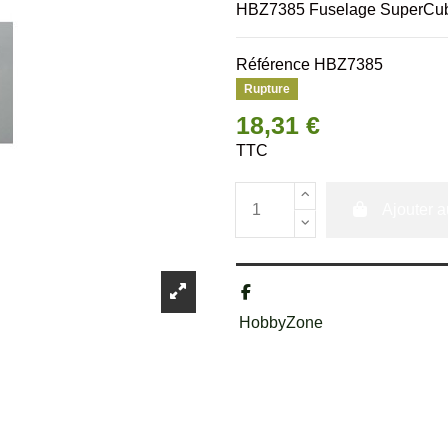
HBZ7385 Fuselage SuperCub
Référence
HBZ7385
Rupture
18,31 €
TTC
Ajouter a
HobbyZone