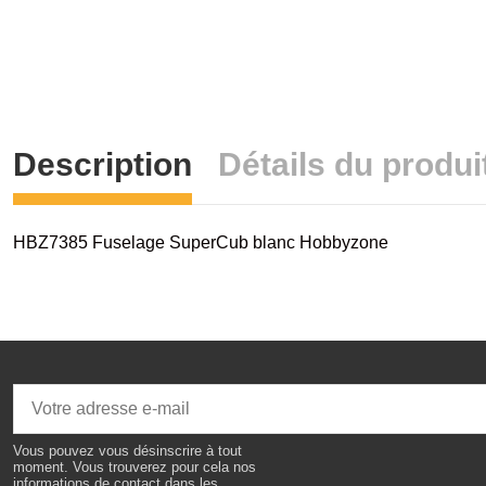
Description
Détails du produi
HBZ7385 Fuselage SuperCub blanc Hobbyzone
Vous pouvez vous désinscrire à tout
moment. Vous trouverez pour cela nos
informations de contact dans les