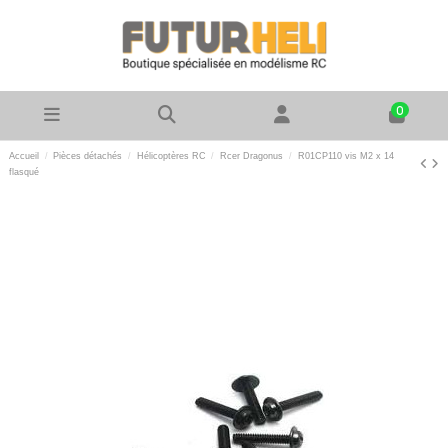
0
Accueil
Pièces détachés
Hélicoptères RC
Rcer Dragonus
R01CP110 vis M2 x 14
flasqué