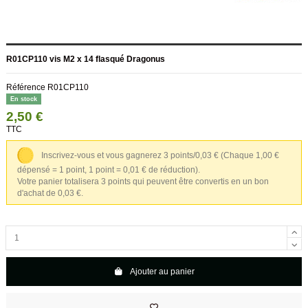
R01CP110 vis M2 x 14 flasqué Dragonus
Référence
R01CP110
En stock
2,50 €
TTC
Inscrivez-vous et vous gagnerez 3 points/0,03 €
(Chaque 1,00 €
dépensé = 1 point, 1 point = 0,01 € de réduction).
Votre panier totalisera 3 points qui peuvent être convertis en un bon
d'achat de 0,03 €.
Ajouter au panier