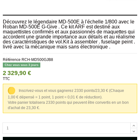
Découvrez le légendaire MD-500E à l'échelle 1/800 avec le
Roban MD-500E G-Give . Ce kit ARF est destiné aux
maquettistes confirmés et aux passionnés de maquettes qui
accordent une grande importance aux détails et au réalisme
des caractéristiques de vol.Kit à assembler . fuselage peint .
livré avec la mécanique mais sans électronique .
Référence
RCH-MD500GJB8
Chez vous sous 3 jours
2 329,90 €
TTC
Inscrivez-vous et vous gagnerez 2330 points/23,30 €
(Chaque
1,00 € dépensé = 1 point, 1 point = 0,01 € de réduction).
Votre panier totalisera 2330 points qui peuvent être convertis en un bon
d'achat de 23,30 €.