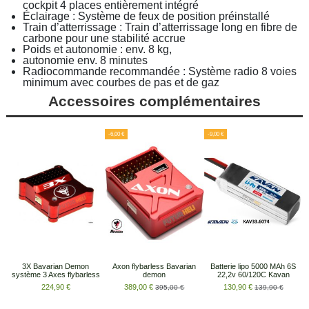
cockpit 4 places entièrement intégré
Éclairage : Système de feux de position préinstallé
Train d’atterrissage : Train d’atterrissage long en fibre de
carbone pour une stabilité accrue
Poids et autonomie : env. 8 kg,
autonomie env. 8 minutes
Radiocommande recommandée : Système radio 8 voies
minimum avec courbes de pas et de gaz
Accessoires complémentaires
-6,00 €
-9,00 €
3X Bavarian Demon
Axon flybarless Bavarian
Batterie lipo 5000 MAh 6S
système 3 Axes flybarless
demon
22,2v 60/120C Kavan
224,90 €
389,00 €
130,90 €
395,00 €
139,90 €