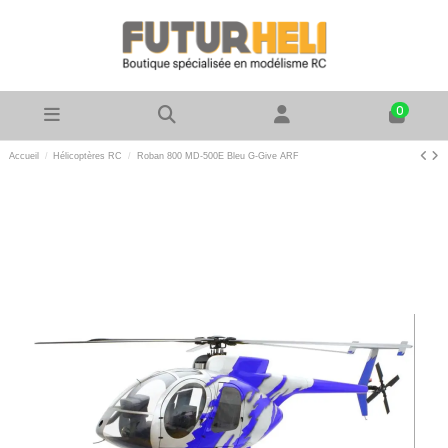
0
Accueil
Hélicoptères RC
Roban 800 MD-500E Bleu G-Give ARF