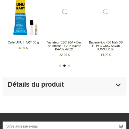
Colle UHU HART 35 g
Variateur ESC 20A + Bec
Batterie lipo 450 Mah 3S
brushless R-20B Kavan
11,1v 30/30C Kavan
6,90 €
KAV32.42021
KAV33.7106
22,90 €
14,90 €
Détails du produit