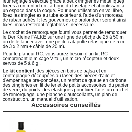
leur réglage s'effectue grâce à deux tringleries métalliques
fixées à un renfort en carbone du fuselage et aboutissant à
un espace dans la coque. Pour une utilisation en vol libre,
fixez les tringleries au tube extérieur à l'aide d'un morceau
de ruban adhésif : les gouvernes de profondeur seront ainsi
fixes, mais resteront réglables si nécessaire.
Le crochet de remorquage fourni vous permet de remorquer
le Der Kleine FALKE sur une ligne de pêche de 25 à 50 m
ou de le lancer avec une petite catapulte (élastique de 5 m
de 3 x 2 mm + câble de 20 m).
Pour le planeur RC, vous aurez besoin d'un kit RC
comprenant le mixage V-tail, un micro-récepteur et deux
servos de 5 à 6 g .
Le kit contient
:des pièces en bois de balsa et en
contreplaqué découpées au laser, des pièces d'aile et
d'empennage pré-poncées, un renfort de queue en carbone,
des tringleries en fil de fer et de petits accessoires, du papier
de verre, du poids, des élastiques pour fixer l'aile, un crochet
de remorquage, une planche d'autocollants, un plan de
construction, un manuel d'utilisation.
Accessoires conseillés