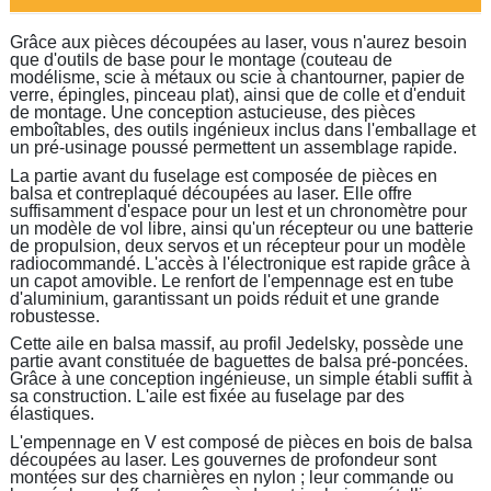
Grâce aux pièces découpées au laser, vous n'aurez besoin
que d'outils de base pour le montage (couteau de
modélisme, scie à métaux ou scie à chantourner, papier de
verre, épingles, pinceau plat), ainsi que de colle et d'enduit
de montage. Une conception astucieuse, des pièces
emboîtables, des outils ingénieux inclus dans l'emballage et
un pré-usinage poussé permettent un assemblage rapide.
La partie avant du fuselage est composée de pièces en
balsa et contreplaqué découpées au laser. Elle offre
suffisamment d'espace pour un lest et un chronomètre pour
un modèle de vol libre, ainsi qu'un récepteur ou une batterie
de propulsion, deux servos et un récepteur pour un modèle
radiocommandé. L'accès à l'électronique est rapide grâce à
un capot amovible. Le renfort de l'empennage est en tube
d'aluminium, garantissant un poids réduit et une grande
robustesse.
Cette aile en balsa massif, au profil Jedelsky, possède une
partie avant constituée de baguettes de balsa pré-poncées.
Grâce à une conception ingénieuse, un simple établi suffit à
sa construction. L'aile est fixée au fuselage par des
élastiques.
L'empennage en V est composé de pièces en bois de balsa
découpées au laser. Les gouvernes de profondeur sont
montées sur des charnières en nylon ; leur commande ou