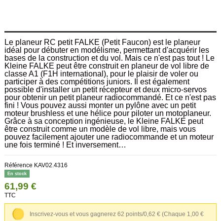
Le planeur RC petit FALKE (Petit Faucon) est le planeur
idéal pour débuter en modélisme, permettant d'acquérir les
bases de la construction et du vol. Mais ce n'est pas tout ! Le
Kleine FALKE peut être construit en planeur de vol libre de
classe A1 (F1H international), pour le plaisir de voler ou
participer à des compétitions juniors. Il est également
possible d'installer un petit récepteur et deux micro-servos
pour obtenir un petit planeur radiocommandé. Et ce n'est pas
fini ! Vous pouvez aussi monter un pylône avec un petit
moteur brushless et une hélice pour piloter un motoplaneur.
Grâce à sa conception ingénieuse, le Kleine FALKE peut
être construit comme un modèle de vol libre, mais vous
pouvez facilement ajouter une radiocommande et un moteur
une fois terminé ! Et inversement…
Référence
KAV02.4316
En stock
61,99 €
TTC
Inscrivez-vous et vous gagnerez 62 points/0,62 €
(Chaque 1,00 €