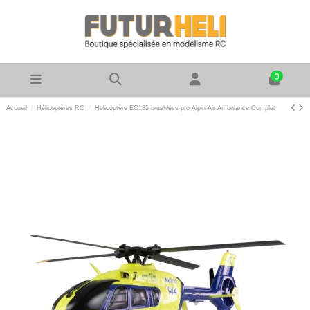
0
Accueil
Hélicoptères RC
Helicoptère EC135 brushless pro Alpin Air Ambulance Complet