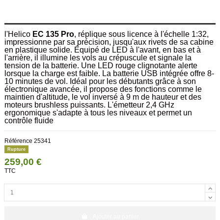
l'Helico
EC 135 Pro
, réplique sous licence à l'échelle 1:32,
impressionne par sa précision, jusqu'aux rivets de sa cabine
en plastique solide. Équipé de LED à l'avant, en bas et à
l'arrière, il illumine les vols au crépuscule et signale la
tension de la batterie. Une LED rouge clignotante alerte
lorsque la charge est faible. La batterie USB intégrée offre 8-
10 minutes de vol. Idéal pour les débutants grâce à son
électronique avancée, il propose des fonctions comme le
maintien d'altitude, le vol inversé à 9 m de hauteur et des
moteurs brushless puissants. L'émetteur 2,4 GHz
ergonomique s'adapte à tous les niveaux et permet un
contrôle fluide
Référence
25341
Rupture
259,00 €
TTC
Ajouter au panier