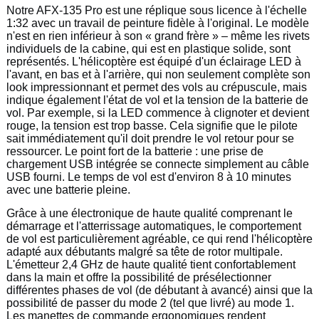
Notre AFX-135 Pro est une réplique sous licence à l'échelle
1:32 avec un travail de peinture fidèle à l'original. Le modèle
n'est en rien inférieur à son « grand frère » – même les rivets
individuels de la cabine, qui est en plastique solide, sont
représentés. L'hélicoptère est équipé d'un éclairage LED à
l'avant, en bas et à l'arrière, qui non seulement complète son
look impressionnant et permet des vols au crépuscule, mais
indique également l'état de vol et la tension de la batterie de
vol. Par exemple, si la LED commence à clignoter et devient
rouge, la tension est trop basse. Cela signifie que le pilote
sait immédiatement qu'il doit prendre le vol retour pour se
ressourcer. Le point fort de la batterie : une prise de
chargement USB intégrée se connecte simplement au câble
USB fourni. Le temps de vol est d'environ 8 à 10 minutes
avec une batterie pleine.
Grâce à une électronique de haute qualité comprenant le
démarrage et l'atterrissage automatiques, le comportement
de vol est particulièrement agréable, ce qui rend l'hélicoptère
adapté aux débutants malgré sa tête de rotor multipale.
L'émetteur 2,4 GHz de haute qualité tient confortablement
dans la main et offre la possibilité de présélectionner
différentes phases de vol (de débutant à avancé) ainsi que la
possibilité de passer du mode 2 (tel que livré) au mode 1.
Les manettes de commande ergonomiques rendent