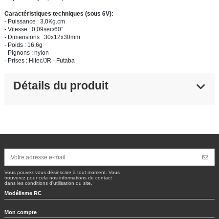
Caractéristiques techniques (sous 6V):
- Puissance : 3,0Kg.cm
- Vitesse : 0,09sec/60°
- Dimensions : 30x12x30mm
- Poids : 16,6g
- Pignons : nylon
- Prises : Hitec/JR - Futaba
Détails du produit
Vous pouvez vous désinscrire à tout moment. Vous
trouverez pour cela nos informations de contact
dans les conditions d'utilisation du site.
Modélisme RC
Mon compte