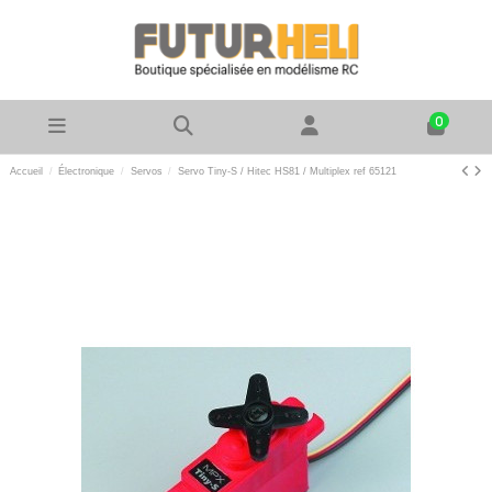
0
Accueil
Électronique
Servos
Servo Tiny-S / Hitec HS81 / Multiplex ref 65121