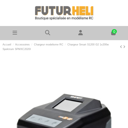
0
Accueil
Accessoires
Chargeur modelisme RC
Chargeur Smart S1200 G2 1x200w
Spektrum SPMXC2020I