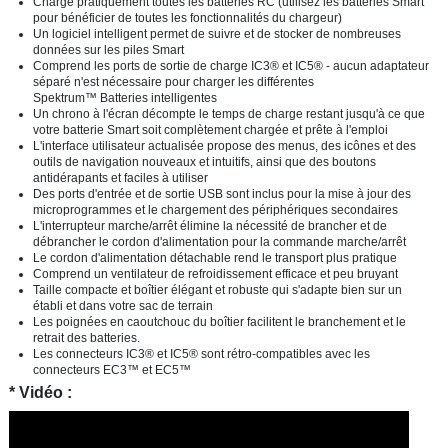
Charge pratiquement toutes les batteries RC (utilisez les batteries Smart
pour bénéficier de toutes les fonctionnalités du chargeur)
Un logiciel intelligent permet de suivre et de stocker de nombreuses
données sur les piles Smart
Comprend les ports de sortie de charge IC3® et IC5® - aucun adaptateur
séparé n'est nécessaire pour charger les différentes
Spektrum™ Batteries intelligentes
Un chrono à l'écran décompte le temps de charge restant jusqu'à ce que
votre batterie Smart soit complètement chargée et prête à l'emploi
L'interface utilisateur actualisée propose des menus, des icônes et des
outils de navigation nouveaux et intuitifs, ainsi que des boutons
antidérapants et faciles à utiliser
Des ports d'entrée et de sortie USB sont inclus pour la mise à jour des
microprogrammes et le chargement des périphériques secondaires
L'interrupteur marche/arrêt élimine la nécessité de brancher et de
débrancher le cordon d'alimentation pour la commande marche/arrêt
Le cordon d'alimentation détachable rend le transport plus pratique
Comprend un ventilateur de refroidissement efficace et peu bruyant
Taille compacte et boîtier élégant et robuste qui s'adapte bien sur un
établi et dans votre sac de terrain
Les poignées en caoutchouc du boîtier facilitent le branchement et le
retrait des batteries.
Les connecteurs IC3
®
et IC5
®
sont rétro-compatibles avec les
connecteurs EC3
™
et EC5
™
* Vidéo :