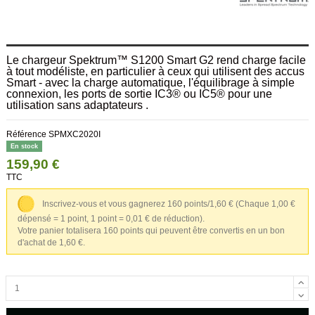
Le chargeur Spektrum™ S1200 Smart G2 rend charge facile
à tout modéliste, en particulier à ceux qui utilisent des accus
Smart - avec la charge automatique, l'équilibrage à simple
connexion, les ports de sortie IC3® ou IC5® pour une
utilisation sans adaptateurs .
Référence
SPMXC2020I
En stock
159,90 €
TTC
Inscrivez-vous et vous gagnerez 160 points/1,60 €
(Chaque 1,00 €
dépensé = 1 point, 1 point = 0,01 € de réduction).
Votre panier totalisera 160 points qui peuvent être convertis en un bon
d'achat de 1,60 €.