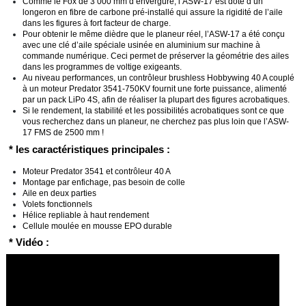
Comme le Fox de 3 000 mm d’envergure, l’ASW-17 est doté d’un
longeron en fibre de carbone pré-installé qui assure la rigidité de l’aile
dans les figures à fort facteur de charge.
Pour obtenir le même dièdre que le planeur réel, l’ASW-17 a été conçu
avec une clé d’aile spéciale usinée en aluminium sur machine à
commande numérique. Ceci permet de préserver la géométrie des ailes
dans les programmes de voltige exigeants.
Au niveau performances, un contrôleur brushless Hobbywing 40 A couplé
à un moteur Predator 3541-750KV fournit une forte puissance, alimenté
par un pack LiPo 4S, afin de réaliser la plupart des figures acrobatiques.
Si le rendement, la stabilité et les possibilités acrobatiques sont ce que
vous recherchez dans un planeur, ne cherchez pas plus loin que l’ASW-
17 FMS de 2500 mm !
* les caractéristiques principales :
Moteur Predator 3541 et contrôleur 40 A
Montage par enfichage, pas besoin de colle
Aile en deux parties
Volets fonctionnels
Hélice repliable à haut rendement
Cellule moulée en mousse EPO durable
* Vidéo :