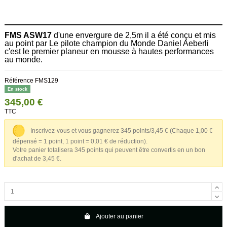
FMS ASW17
d'une envergure de 2,5m il a été conçu et mis
au point par Le pilote champion du Monde Daniel Aeberli
c'est le premier planeur en mousse à hautes performances
au monde.
Référence
FMS129
En stock
345,00 €
TTC
Inscrivez-vous et vous gagnerez 345 points/3,45 €
(Chaque 1,00 €
dépensé = 1 point, 1 point = 0,01 € de réduction).
Votre panier totalisera 345 points qui peuvent être convertis en un bon
d'achat de 3,45 €.
Ajouter au panier