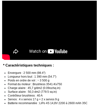
* Caractéristiques techniques :
Envergure : 2 500 mm (98.4")
Longueur hors tout : 1 390 mm (54.7")
Poids en ordre de vol : ~ 3 500 g
Format du moteur : Brushless 3541-Kv750
Charge alaire : 45,7 g/dm2 (0.09oz/sq.in)
Surface alaire : 50,3 dm2 (779.5 sq.in)
Contrôleur brushless : 40 A
Servos : 4 x servos 17 g + 2 x servos 9 g
Batterie recommandée : LiPo 4S 14,8V 2200 à 2600 mAh 35C