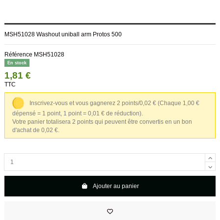
MSH51028 Washout uniball arm Protos 500
Référence
MSH51028
En stock
1,81 €
TTC
Inscrivez-vous et vous gagnerez 2 points/0,02 €
(Chaque 1,00 €
dépensé = 1 point, 1 point = 0,01 € de réduction).
Votre panier totalisera 2 points qui peuvent être convertis en un bon
d'achat de 0,02 €.
Ajouter au panier