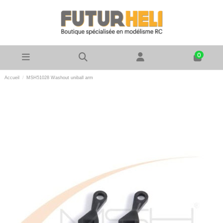
0
Accueil
MSH51028 Washout uniball arm