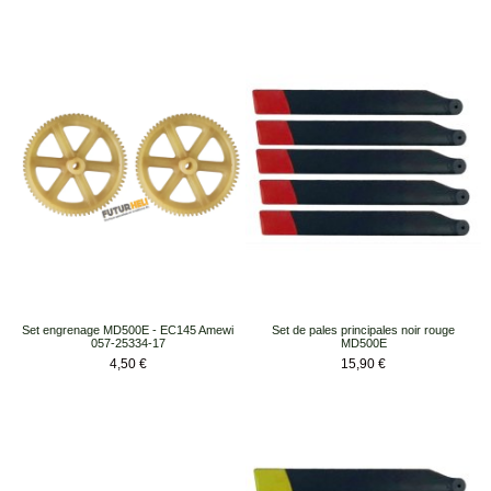
Set engrenage MD500E - EC145 Amewi
Set de pales principales noir rouge
057-25334-17
MD500E
Prix
Prix
4,50 €
15,90 €