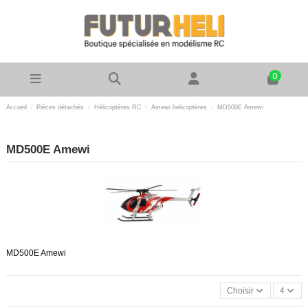
0
Accueil
Pièces détachés
Hélicoptères RC
Amewi helicoptères
MD500E Amewi
MD500E Amewi
MD500E Amewi
Choisir
4