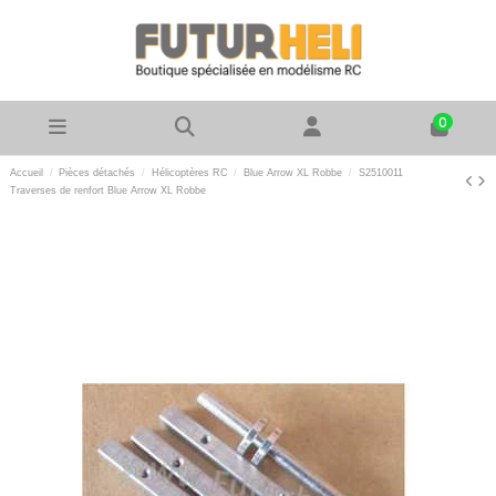
0
Accueil
Pièces détachés
Hélicoptères RC
Blue Arrow XL Robbe
S2510011
Traverses de renfort Blue Arrow XL Robbe