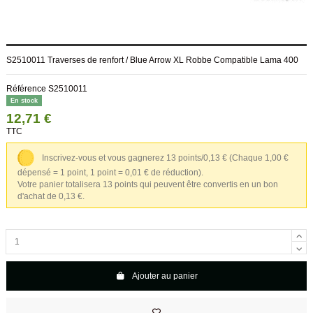
S2510011 Traverses de renfort / Blue Arrow XL Robbe Compatible Lama 400
Référence
S2510011
En stock
12,71 €
TTC
Inscrivez-vous et vous gagnerez 13 points/0,13 €
(Chaque 1,00 €
dépensé = 1 point, 1 point = 0,01 € de réduction).
Votre panier totalisera 13 points qui peuvent être convertis en un bon
d'achat de 0,13 €.
Ajouter au panier