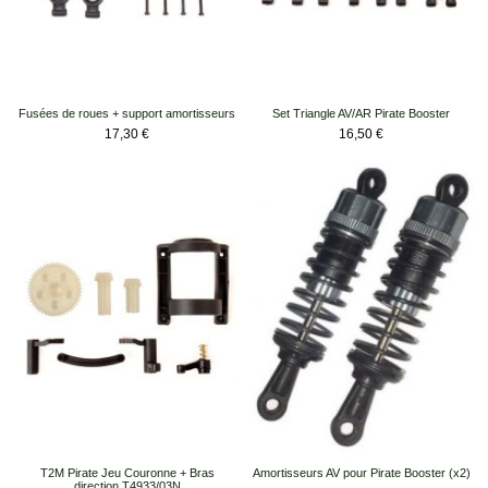
Fusées de roues + support amortisseurs
Set Triangle AV/AR Pirate Booster
Prix
Prix
17,30 €
16,50 €
T2M Pirate Jeu Couronne + Bras
Amortisseurs AV pour Pirate Booster (x2)
direction T4933/03N