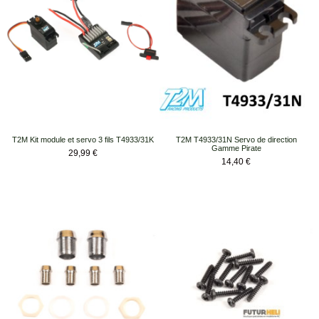
T2M Kit module et servo 3 fils T4933/31K
T2M T4933/31N Servo de direction
Gamme Pirate
Prix
29,99 €
Prix
14,40 €