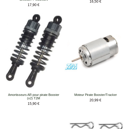
Prix
16,50 €
Prix
17,90 €
Amortisseurs AR pour pirate Booster
Moteur Pirate Booster/Tracker
(x2) T2M
Prix
20,99 €
Prix
15,90 €