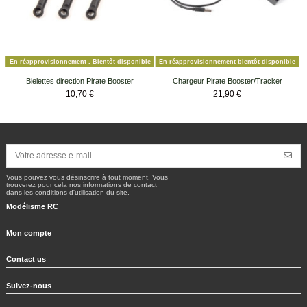
En réapprovisionnement . Bientôt disponible
En réapprovisionnement bientôt disponible
Bielettes direction Pirate Booster
Chargeur Pirate Booster/Tracker
Prix
Prix
10,70 €
21,90 €
Vous pouvez vous désinscrire à tout moment. Vous
trouverez pour cela nos informations de contact
dans les conditions d'utilisation du site.
Modélisme RC
Mon compte
Contact us
Suivez-nous