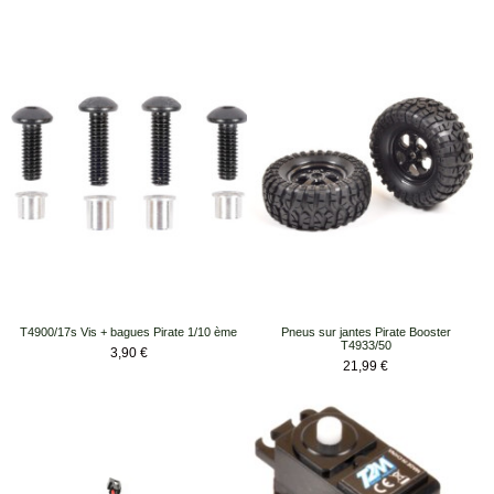
T4900/17s Vis + bagues Pirate 1/10 ème
Pneus sur jantes Pirate Booster
T4933/50
Prix
3,90 €
Prix
21,99 €