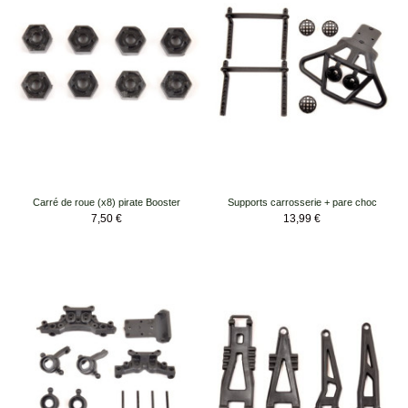
Carré de roue (x8) pirate Booster
Supports carrosserie + pare choc
Prix
Prix
7,50 €
13,99 €