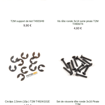
T2M support de led T4933/49
Vis tête ronde 3x14 serie pirate T2M
T4900/74
Prix
9,90 €
Prix
4,60 €
Circlips 2,5mm (10p ) T2M T4924/101E
Set de visserie tête ronde 3x16 Pirate
T2M