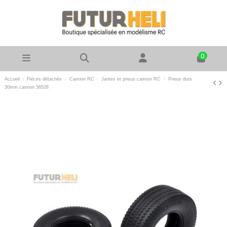
0
Accueil
Pièces détachés
Camion RC
Jantes et pneus camion RC
Pneus durs
30mm camion 56528